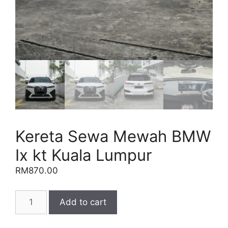
Kereta Sewa Mewah BMW
Ix kt Kuala Lumpur
RM
870.00
Kereta
Add to cart
Sewa
Mewah