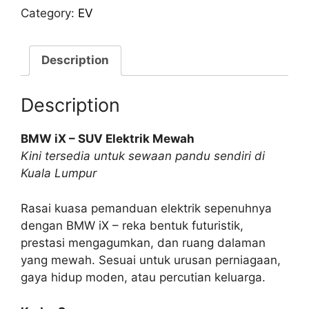
BMW
Category:
EV
Ix
kt
Kuala
Description
Lumpur
quantity
Description
BMW iX – SUV Elektrik Mewah
Kini tersedia untuk sewaan pandu sendiri di
Kuala Lumpur
Rasai kuasa pemanduan elektrik sepenuhnya
dengan BMW iX – reka bentuk futuristik,
prestasi mengagumkan, dan ruang dalaman
yang mewah. Sesuai untuk urusan perniagaan,
gaya hidup moden, atau percutian keluarga.